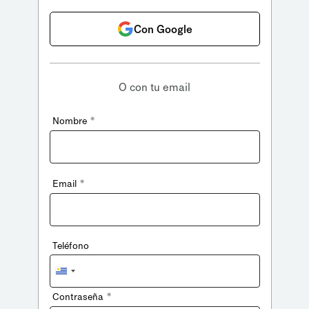
Con Google
O con tu email
*
Nombre
*
Email
Teléfono
Uruguay
+598
*
Contraseña