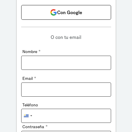
Con Google
O con tu email
*
Nombre
*
Email
Teléfono
Uruguay
+598
*
Contraseña