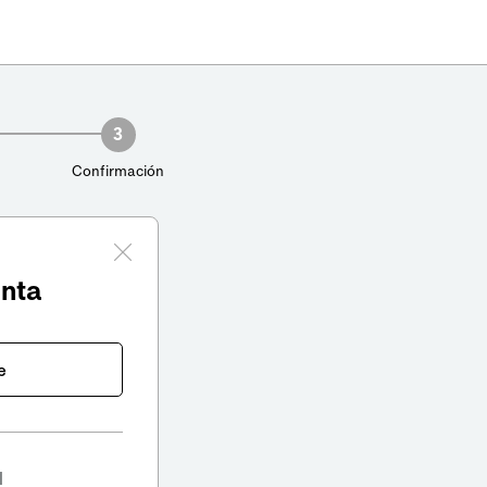
3
Confirmación
enta
e
l