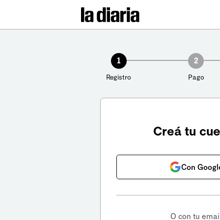
1
2
Registro
Pago
Creá tu cu
Con Googl
O con tu emai