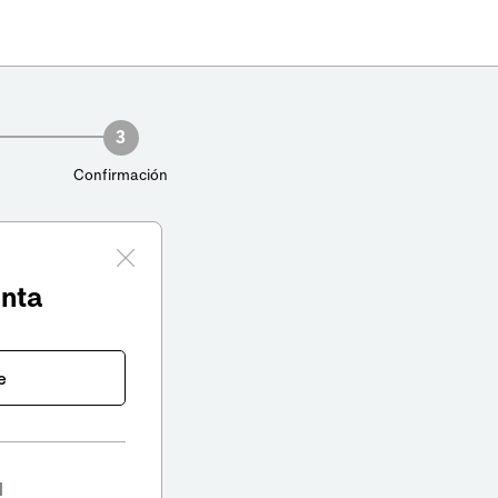
3
Confirmación
enta
e
l