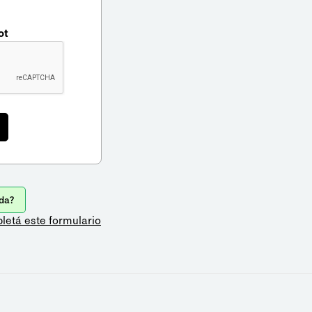
ot
da?
letá este formulario