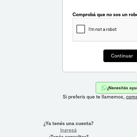
Comprobá que no sos un rob
¿Necesitás ayu
Si preferís que te llamemos,
comp
¿Ya tenés una cuenta?
Ingresá
¿Tenés consultas?