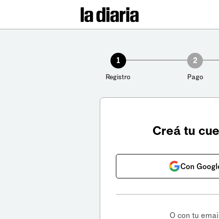
1
2
Registro
Pago
Creá tu cu
Con Googl
O con tu emai