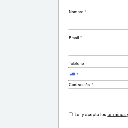
*
Nombre
*
Email
Teléfono
Uruguay
+598
*
Contraseña
Leí y acepto los
términos 