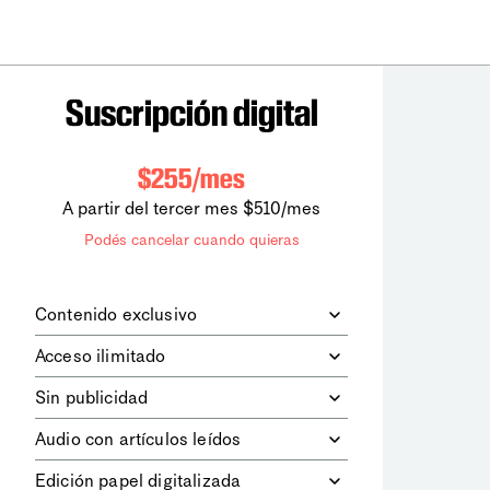
Suscripción digital
$255/mes
A partir del tercer mes $510/mes
Podés cancelar cuando quieras
Contenido exclusivo
Además de leer todos los contenidos
Acceso ilimitado
digitales de
la diaria
, podrás acceder a
los contenidos de Le Monde
Accedés sin límites a todos nuestros
Sin publicidad
diplomatique.
contenidos.
Navegá el sitio web sin espacios
Audio con artículos leídos
publicitarios.
Podrás escuchar los principales
Edición papel digitalizada
artículos del día, leídos por nuestro