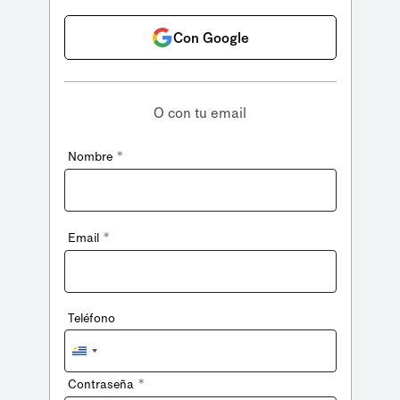
Con Google
O con tu email
*
Nombre
*
Email
Teléfono
Uruguay
+598
*
Contraseña