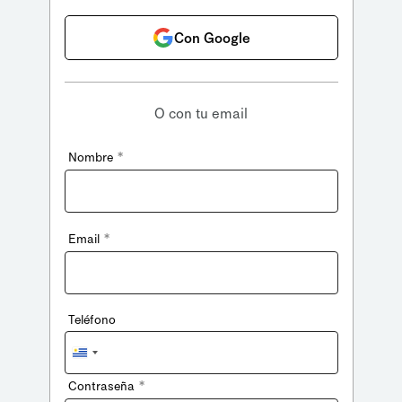
Con Google
O con tu email
*
Nombre
*
Email
Teléfono
Uruguay
+598
*
Contraseña