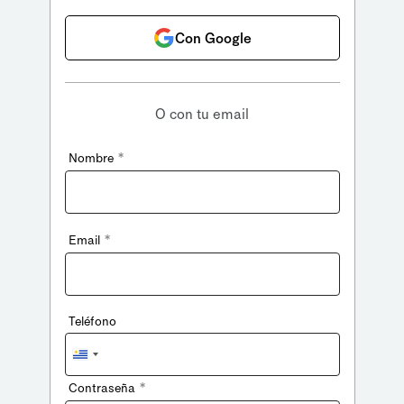
Con Google
O con tu email
*
Nombre
*
Email
Teléfono
Uruguay
+598
*
Contraseña