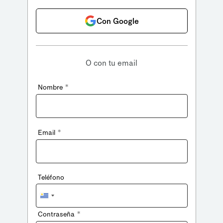
Con Google
O con tu email
*
Nombre
*
Email
Teléfono
Uruguay
+598
*
Contraseña