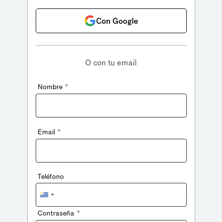
Con Google
O con tu email
*
Nombre
*
Email
Teléfono
Uruguay
+598
*
Contraseña