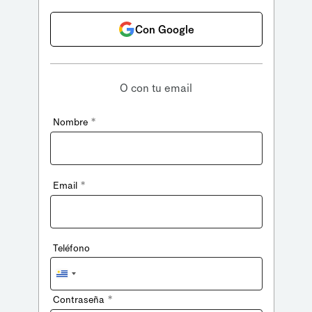
Con Google
O con tu email
*
Nombre
*
Email
Teléfono
Uruguay
+598
*
Contraseña