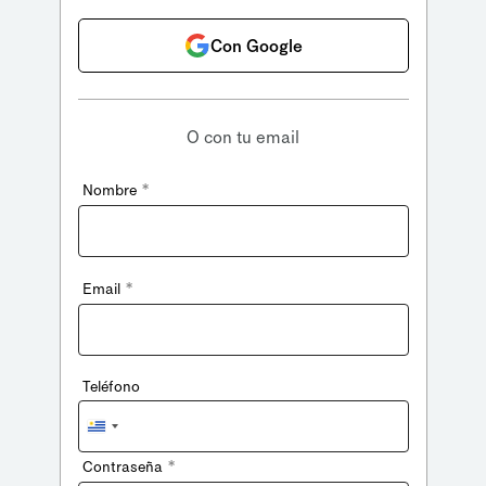
Con Google
O con tu email
*
Nombre
*
Email
Teléfono
Uruguay
+598
*
Contraseña