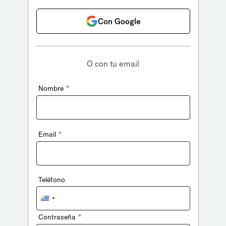
Con Google
O con tu email
*
Nombre
*
Email
Teléfono
Uruguay
+598
*
Contraseña