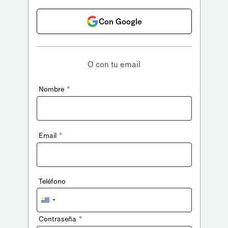
Con Google
O con tu email
*
Nombre
*
Email
Teléfono
Uruguay
+598
*
Contraseña