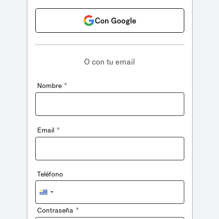
Con Google
O con tu email
*
Nombre
*
Email
Teléfono
Uruguay
+598
*
Contraseña