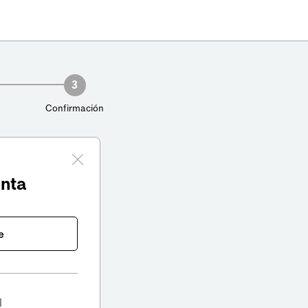
3
Confirmación
enta
e
l