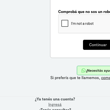
Comprobá que no sos un rob
¿Necesitás ayu
Si preferís que te llamemos,
comp
¿Ya tenés una cuenta?
Ingresá
¿Tenés consultas?