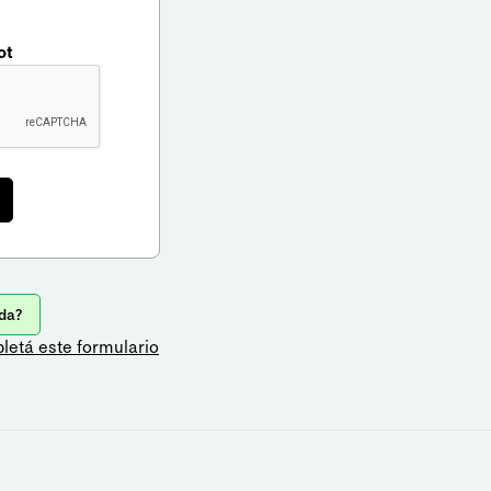
ot
da?
letá este formulario