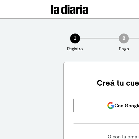
1
2
Registro
Pago
Creá tu cu
Con Googl
O con tu emai