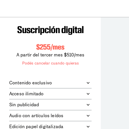
Suscripción digital
$255/mes
A partir del tercer mes $510/mes
Podés cancelar cuando quieras
Contenido exclusivo
Además de leer todos los contenidos
Acceso ilimitado
digitales de
la diaria
, podrás acceder a
los contenidos de Le Monde
Accedés sin límites a todos nuestros
Sin publicidad
diplomatique.
contenidos.
Navegá el sitio web sin espacios
Audio con artículos leídos
publicitarios.
Podrás escuchar los principales
Edición papel digitalizada
artículos del día, leídos por nuestro