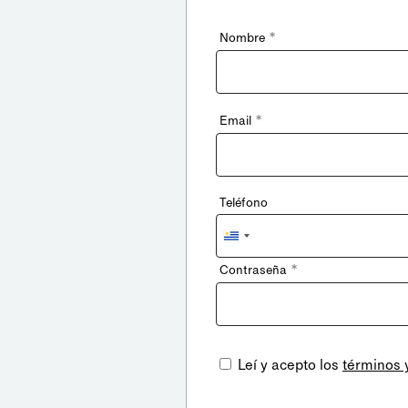
*
Nombre
*
Email
Teléfono
Uruguay
+598
*
Contraseña
Leí y acepto los
términos 