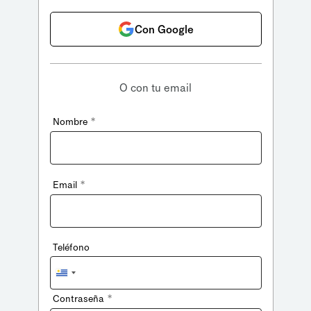
Con Google
O con tu email
*
Nombre
*
Email
Teléfono
Uruguay
+598
*
Contraseña