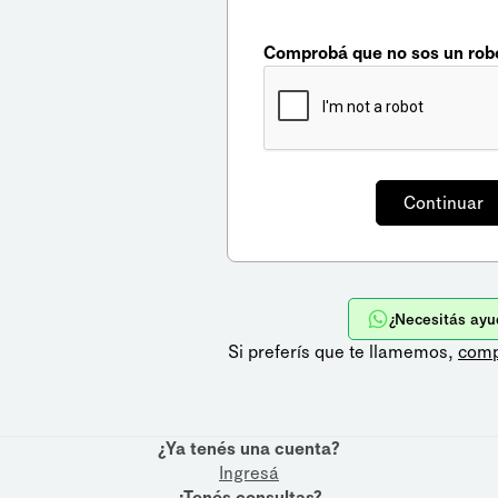
Comprobá que no sos un rob
¿Necesitás ayu
Si preferís que te llamemos,
comp
¿Ya tenés una cuenta?
Ingresá
¿Tenés consultas?