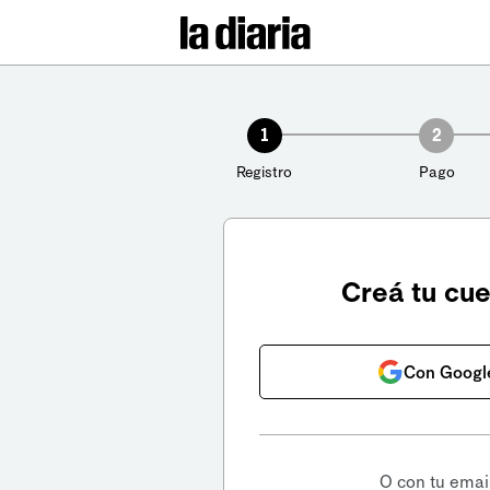
1
2
Registro
Pago
Creá tu cu
Con Googl
O con tu emai