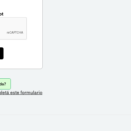
ot
da?
letá este formulario