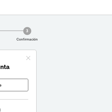
3
Confirmación
enta
e
l