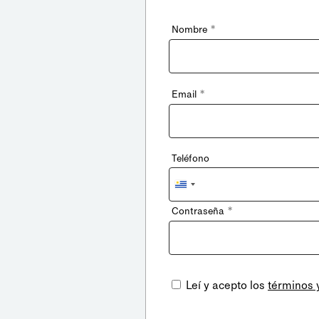
*
Nombre
*
Email
Teléfono
Uruguay
+598
*
Contraseña
Leí y acepto los
términos 