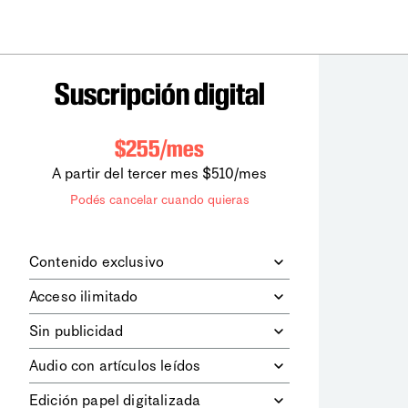
Suscripción digital
$255/mes
A partir del tercer mes $510/mes
Podés cancelar cuando quieras
Contenido exclusivo
Además de leer todos los contenidos
Acceso ilimitado
digitales de
la diaria
, podrás acceder a
los contenidos de Le Monde
Accedés sin límites a todos nuestros
Sin publicidad
diplomatique.
contenidos.
Navegá el sitio web sin espacios
Audio con artículos leídos
publicitarios.
Podrás escuchar los principales
Edición papel digitalizada
artículos del día, leídos por nuestro