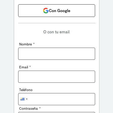
Con Google
O con tu email
*
Nombre
*
Email
Teléfono
Uruguay
+598
*
Contraseña