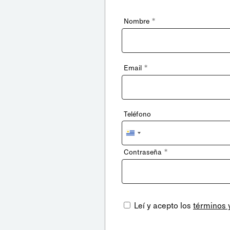
*
Nombre
*
Email
Teléfono
Uruguay
+598
*
Contraseña
Leí y acepto los
términos 