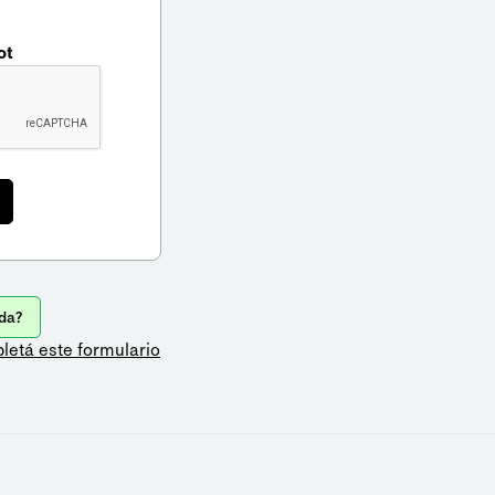
ot
da?
letá este formulario