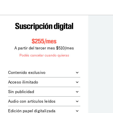
Suscripción digital
$255/mes
A partir del tercer mes $510/mes
Podés cancelar cuando quieras
Contenido exclusivo
Además de leer todos los contenidos
Acceso ilimitado
digitales de
la diaria
, podrás acceder a
los contenidos de Le Monde
Accedés sin límites a todos nuestros
Sin publicidad
diplomatique.
contenidos.
Navegá el sitio web sin espacios
Audio con artículos leídos
publicitarios.
Podrás escuchar los principales
Edición papel digitalizada
artículos del día, leídos por nuestro