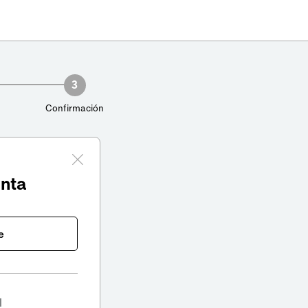
3
Confirmación
enta
e
l