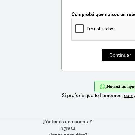
Comprobá que no sos un rob
¿Necesitás ayu
Si preferís que te llamemos,
comp
¿Ya tenés una cuenta?
Ingresá
¿Tenés consultas?