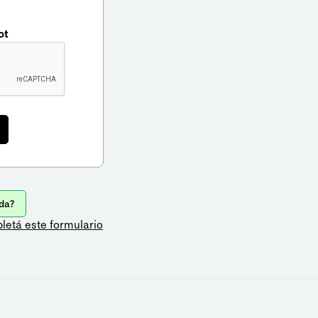
ot
da?
letá este formulario