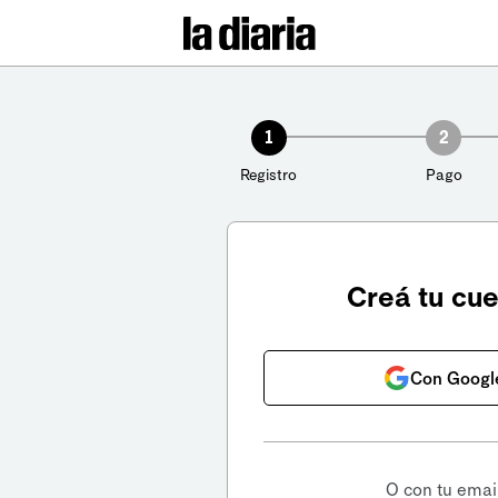
1
2
Registro
Pago
Creá tu cu
Con Googl
O con tu emai