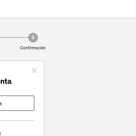
3
Confirmación
enta
e
l