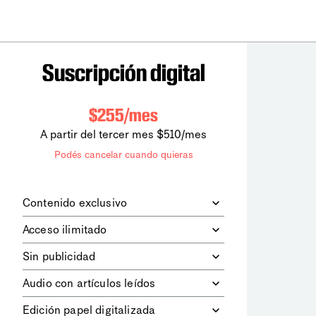
Suscripción digital
$255/mes
A partir del tercer mes $510/mes
Podés cancelar cuando quieras
Contenido exclusivo
Además de leer todos los contenidos
Acceso ilimitado
digitales de
la diaria
, podrás acceder a
los contenidos de Le Monde
Accedés sin límites a todos nuestros
Sin publicidad
diplomatique.
contenidos.
Navegá el sitio web sin espacios
Audio con artículos leídos
publicitarios.
Podrás escuchar los principales
Edición papel digitalizada
artículos del día, leídos por nuestro