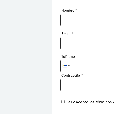
*
Nombre
*
Email
Teléfono
Uruguay
+598
*
Contraseña
Leí y acepto los
términos 