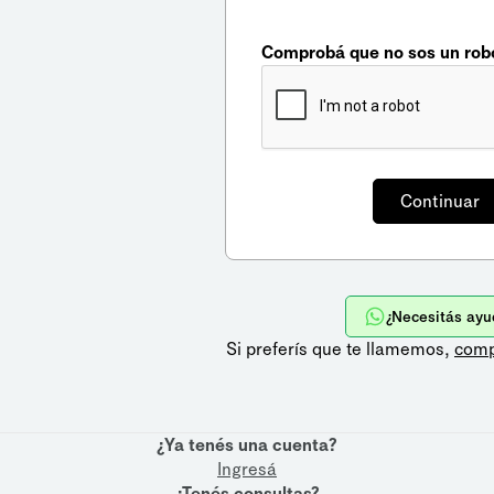
Comprobá que no sos un rob
¿Necesitás ayu
Si preferís que te llamemos,
comp
¿Ya tenés una cuenta?
Ingresá
¿Tenés consultas?