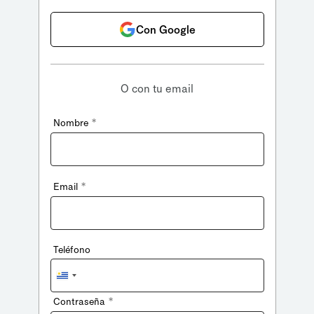
Con Google
O con tu email
*
Nombre
*
Email
Teléfono
Uruguay
+598
*
Contraseña