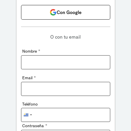
Con Google
O con tu email
*
Nombre
*
Email
Teléfono
Uruguay
+598
*
Contraseña