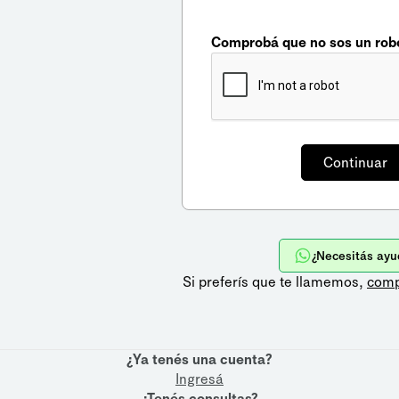
Comprobá que no sos un rob
¿Necesitás ayu
Si preferís que te llamemos,
comp
¿Ya tenés una cuenta?
Ingresá
¿Tenés consultas?