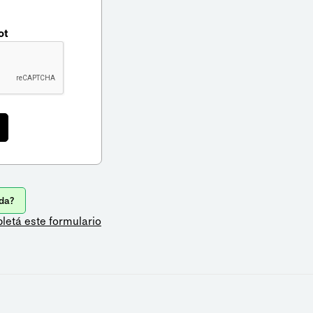
ot
da?
letá este formulario