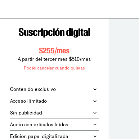
Suscripción digital
$255/mes
A partir del tercer mes $510/mes
Podés cancelar cuando quieras
Contenido exclusivo
Además de leer todos los contenidos
Acceso ilimitado
digitales de
la diaria
, podrás acceder a
los contenidos de Le Monde
Accedés sin límites a todos nuestros
Sin publicidad
diplomatique.
contenidos.
Navegá el sitio web sin espacios
Audio con artículos leídos
publicitarios.
Podrás escuchar los principales
Edición papel digitalizada
artículos del día, leídos por nuestro