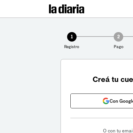
1
2
Registro
Pago
Creá tu cu
Con Googl
O con tu emai