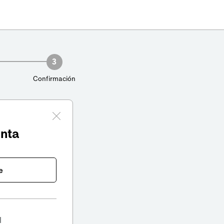
3
Confirmación
enta
e
l