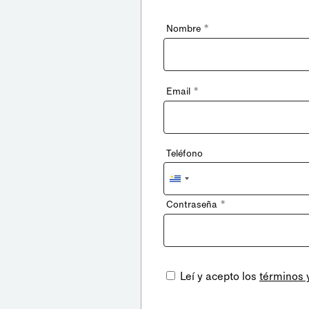
*
Nombre
*
Email
Teléfono
Uruguay
+598
*
Contraseña
Leí y acepto los
términos 