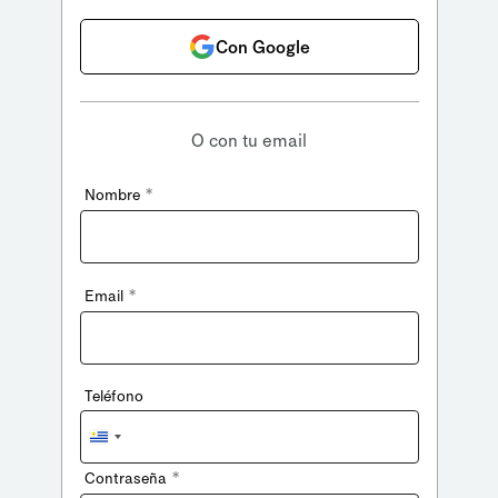
Con Google
O con tu email
*
Nombre
*
Email
Teléfono
Uruguay
+598
*
Contraseña