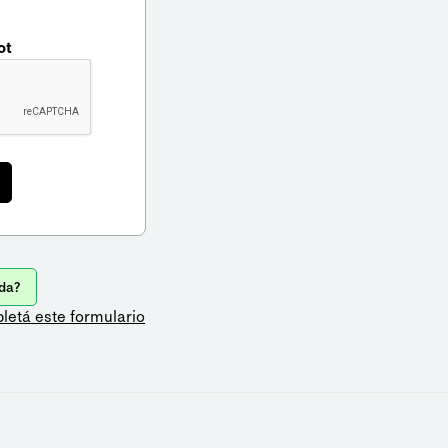
ot
da?
letá este formulario