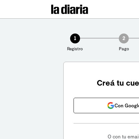
1
2
Registro
Pago
Creá tu cu
Con Googl
O con tu emai