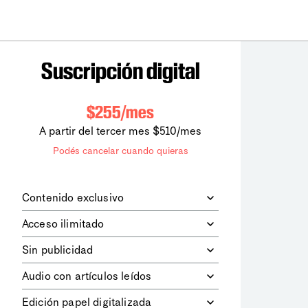
Suscripción digital
$255/mes
A partir del tercer mes $510/mes
Podés cancelar cuando quieras
Contenido exclusivo
Además de leer todos los contenidos
Acceso ilimitado
digitales de
la diaria
, podrás acceder a
los contenidos de Le Monde
Accedés sin límites a todos nuestros
Sin publicidad
diplomatique.
contenidos.
Navegá el sitio web sin espacios
Audio con artículos leídos
publicitarios.
Podrás escuchar los principales
Edición papel digitalizada
artículos del día, leídos por nuestro