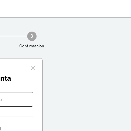
3
Confirmación
enta
e
l