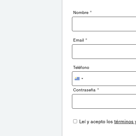
*
Nombre
*
Email
Teléfono
Uruguay
+598
*
Contraseña
Leí y acepto los
términos 