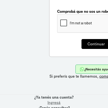
Comprobá que no sos un rob
¿Necesitás ayu
Si preferís que te llamemos,
comp
¿Ya tenés una cuenta?
Ingresá
¿Tenés consultas?