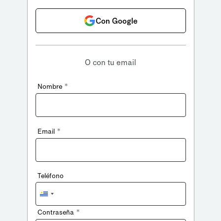
Con Google
O con tu email
*
Nombre
*
Email
Teléfono
Uruguay
+598
*
Contraseña