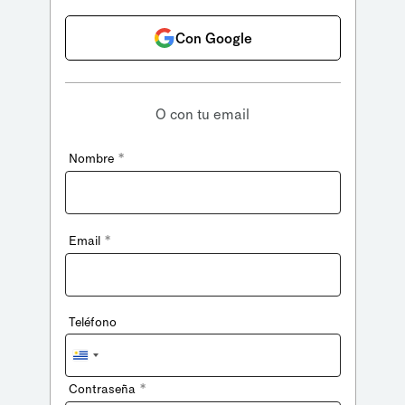
Con Google
O con tu email
*
Nombre
*
Email
Teléfono
Uruguay
+598
*
Contraseña