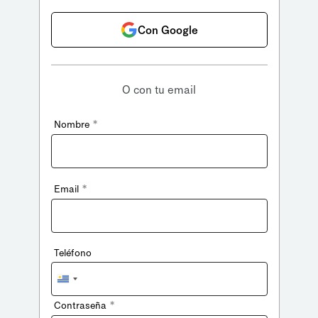
Con Google
O con tu email
*
Nombre
*
Email
Teléfono
Uruguay
+598
*
Contraseña