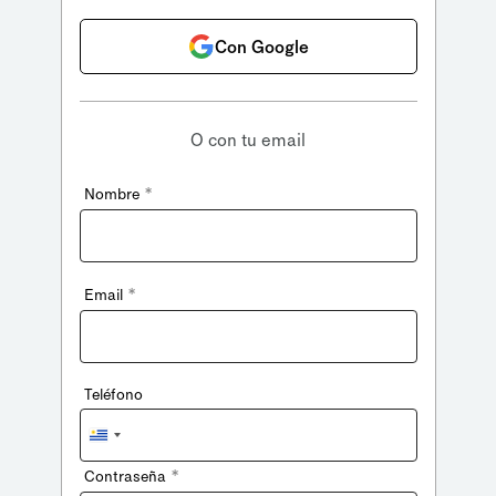
Con Google
O con tu email
*
Nombre
*
Email
Teléfono
Uruguay
+598
*
Contraseña