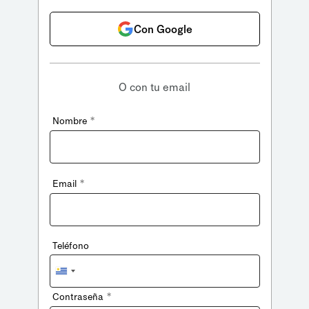
Con Google
O con tu email
*
Nombre
*
Email
Teléfono
Uruguay
+598
*
Contraseña