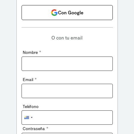
Con Google
O con tu email
*
Nombre
*
Email
Teléfono
Uruguay
+598
*
Contraseña