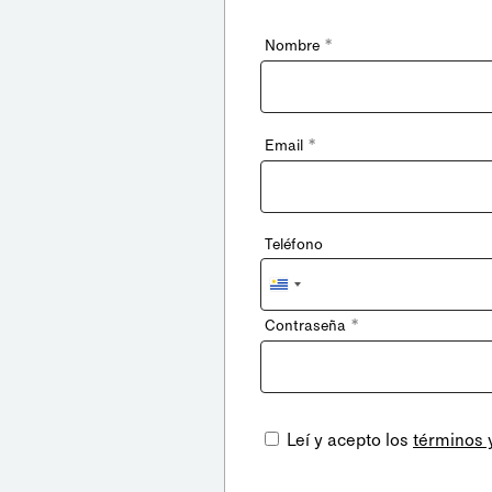
*
Nombre
*
Email
Teléfono
Uruguay
+598
*
Contraseña
Leí y acepto los
términos 