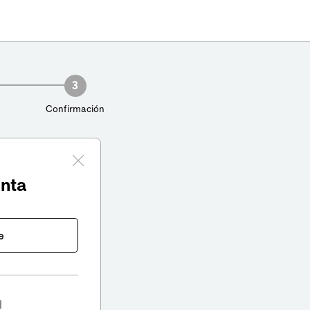
3
Confirmación
enta
e
l