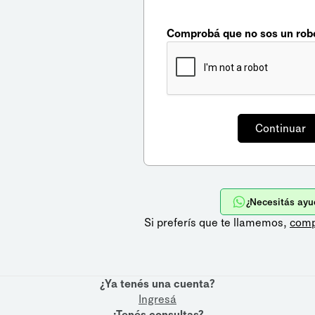
Comprobá que no sos un rob
¿Necesitás ayu
Si preferís que te llamemos,
comp
¿Ya tenés una cuenta?
Ingresá
¿Tenés consultas?