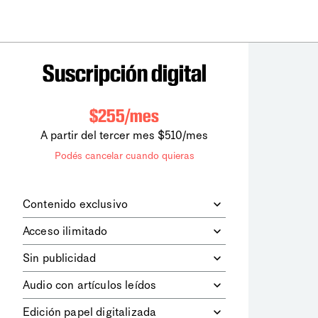
Suscripción digital
$255/mes
A partir del tercer mes $510/mes
Podés cancelar cuando quieras
Contenido exclusivo
Además de leer todos los contenidos
Acceso ilimitado
digitales de
la diaria
, podrás acceder a
los contenidos de Le Monde
Accedés sin límites a todos nuestros
Sin publicidad
diplomatique.
contenidos.
Navegá el sitio web sin espacios
Audio con artículos leídos
publicitarios.
Podrás escuchar los principales
Edición papel digitalizada
artículos del día, leídos por nuestro