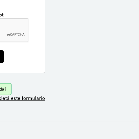
ot
da?
letá este formulario