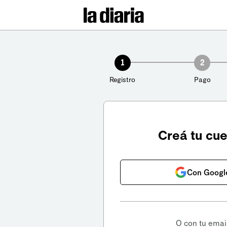
1
2
Registro
Pago
Creá tu cu
Con Googl
O con tu emai