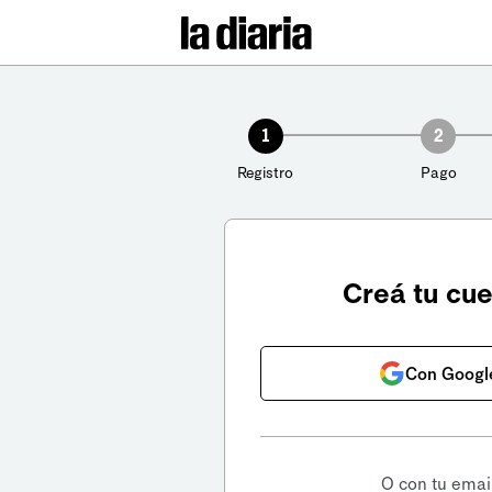
1
2
Registro
Pago
Creá tu cu
Con Googl
O con tu emai