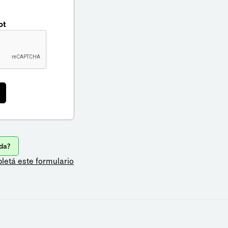
ot
da?
letá este formulario