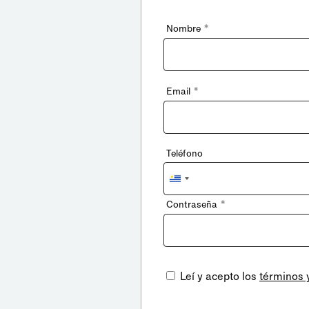
*
Nombre
*
Email
Teléfono
Uruguay
+598
*
Contraseña
Leí y acepto los
términos 