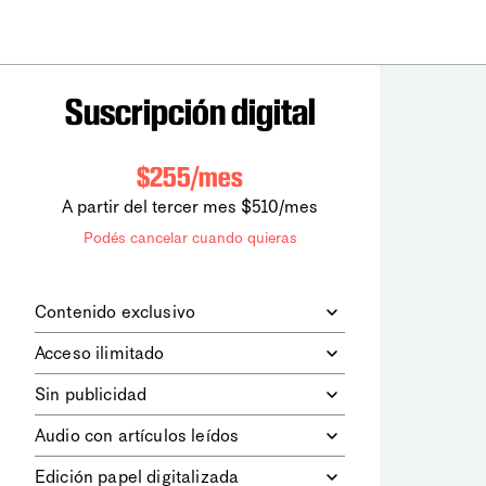
Suscripción digital
$255/mes
A partir del tercer mes $510/mes
Podés cancelar cuando quieras
Contenido exclusivo
Además de leer todos los contenidos
Acceso ilimitado
digitales de
la diaria
, podrás acceder a
los contenidos de Le Monde
Accedés sin límites a todos nuestros
Sin publicidad
diplomatique.
contenidos.
Navegá el sitio web sin espacios
Audio con artículos leídos
publicitarios.
Podrás escuchar los principales
Edición papel digitalizada
artículos del día, leídos por nuestro