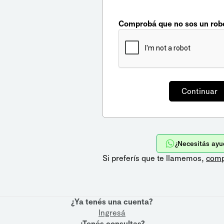
Comprobá que no sos un rob
¿Necesitás ayu
Si preferís que te llamemos,
comp
¿Ya tenés una cuenta?
Ingresá
¿Tenés consultas?