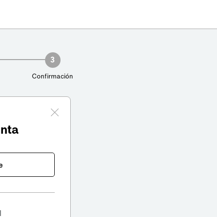
3
Confirmación
enta
e
l