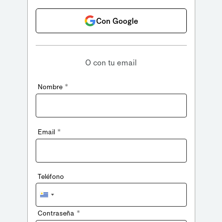
Con Google
O con tu email
*
Nombre
*
Email
Teléfono
Uruguay
+598
*
Contraseña