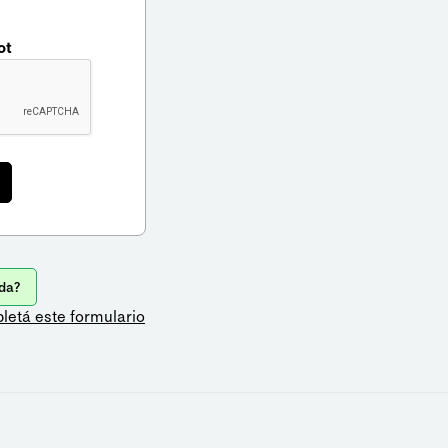
ot
da?
letá este formulario