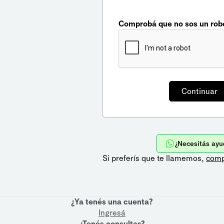
Comprobá que no sos un rob
¿Necesitás ayu
Si preferís que te llamemos,
comp
¿Ya tenés una cuenta?
Ingresá
¿Tenés consultas?