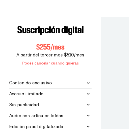
Suscripción digital
$255/mes
A partir del tercer mes $510/mes
Podés cancelar cuando quieras
Contenido exclusivo
Además de leer todos los contenidos
Acceso ilimitado
digitales de
la diaria
, podrás acceder a
los contenidos de Le Monde
Accedés sin límites a todos nuestros
Sin publicidad
diplomatique.
contenidos.
Navegá el sitio web sin espacios
Audio con artículos leídos
publicitarios.
Podrás escuchar los principales
Edición papel digitalizada
artículos del día, leídos por nuestro