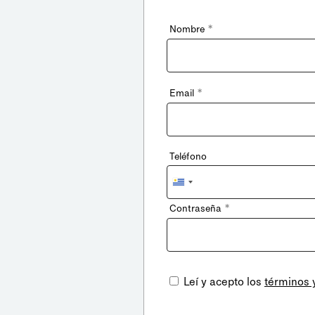
*
Nombre
*
Email
Teléfono
Uruguay
+598
*
Contraseña
Leí y acepto los
términos 