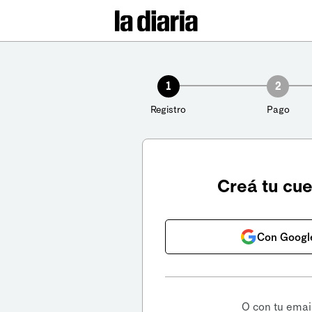
1
2
Registro
Pago
Creá tu cu
Con Googl
O con tu emai