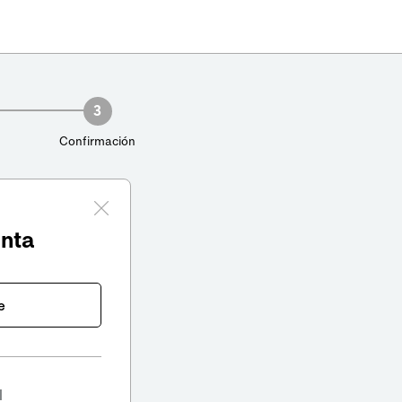
3
Confirmación
enta
e
l