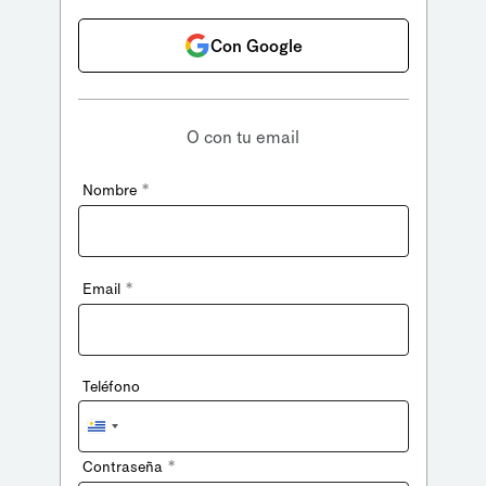
Con Google
O con tu email
*
Nombre
*
Email
Teléfono
Uruguay
+598
*
Contraseña