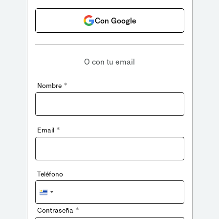
Con Google
O con tu email
*
Nombre
*
Email
Teléfono
Uruguay
+598
*
Contraseña