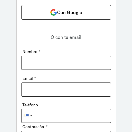
Con Google
O con tu email
*
Nombre
*
Email
Teléfono
Uruguay
+598
*
Contraseña