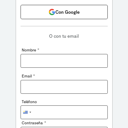
Con Google
O con tu email
*
Nombre
*
Email
Teléfono
Uruguay
+598
*
Contraseña