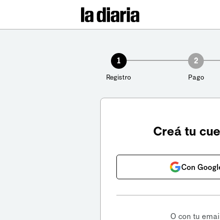
1
2
Registro
Pago
Creá tu cu
Con Googl
O con tu emai