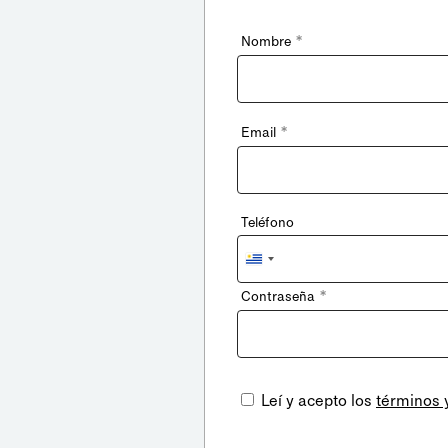
*
Nombre
*
Email
Teléfono
Uruguay
+598
*
Contraseña
Leí y acepto los
términos 