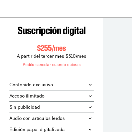
Suscripción digital
$255/mes
A partir del tercer mes $510/mes
Podés cancelar cuando quieras
Contenido exclusivo
Además de leer todos los contenidos
Acceso ilimitado
digitales de
la diaria
, podrás acceder a
los contenidos de Le Monde
Accedés sin límites a todos nuestros
Sin publicidad
diplomatique.
contenidos.
Navegá el sitio web sin espacios
Audio con artículos leídos
publicitarios.
Podrás escuchar los principales
Edición papel digitalizada
artículos del día, leídos por nuestro