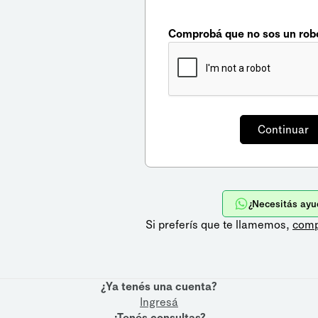
Comprobá que no sos un rob
¿Necesitás ayu
Si preferís que te llamemos,
comp
¿Ya tenés una cuenta?
Ingresá
¿Tenés consultas?