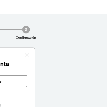
3
Confirmación
enta
e
l