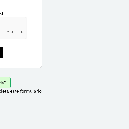
ot
da?
letá este formulario