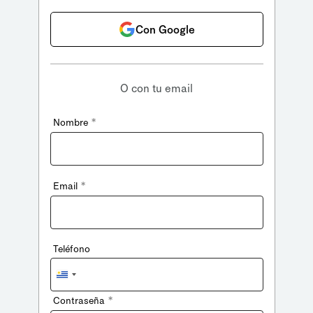
Con Google
O con tu email
*
Nombre
*
Email
Teléfono
Uruguay
+598
*
Contraseña