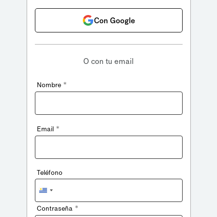
Con Google
O con tu email
*
Nombre
*
Email
Teléfono
Uruguay
+598
*
Contraseña