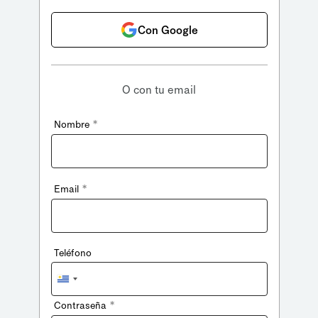
Con Google
O con tu email
*
Nombre
*
Email
Teléfono
Uruguay
+598
*
Contraseña