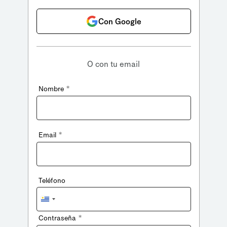
Con Google
O con tu email
*
Nombre
*
Email
Teléfono
Uruguay
+598
*
Contraseña