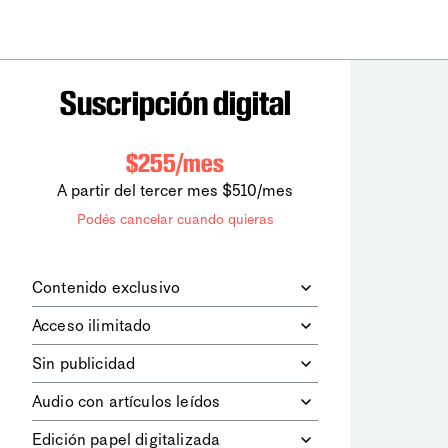
Suscripción digital
$255/mes
A partir del tercer mes $510/mes
Podés cancelar cuando quieras
Contenido exclusivo
Además de leer todos los contenidos
Acceso ilimitado
digitales de
la diaria
, podrás acceder a
los contenidos de Le Monde
Accedés sin límites a todos nuestros
Sin publicidad
diplomatique.
contenidos.
Navegá el sitio web sin espacios
Audio con artículos leídos
publicitarios.
Podrás escuchar los principales
Edición papel digitalizada
artículos del día, leídos por nuestro