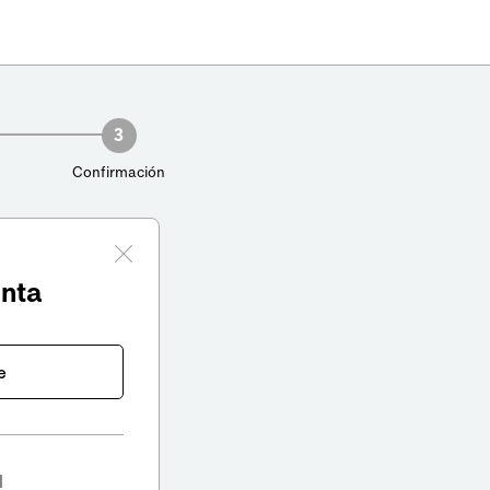
3
Confirmación
enta
e
l