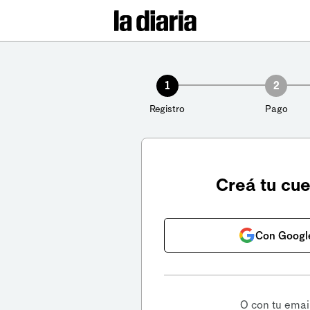
1
2
Registro
Pago
Creá tu cu
Con Googl
O con tu emai