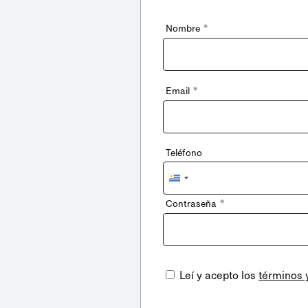
*
Nombre
*
Email
Teléfono
Uruguay
+598
*
Contraseña
Leí y acepto los
términos 