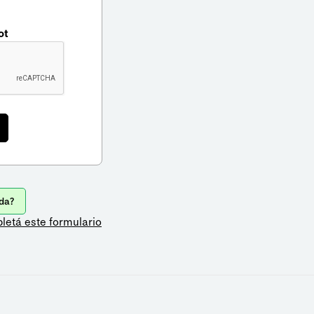
ot
da?
letá este formulario