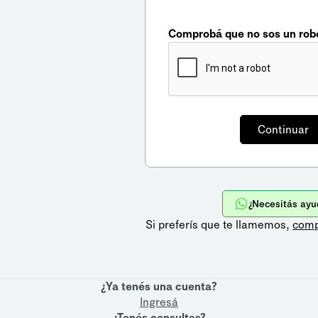
Comprobá que no sos un rob
¿Necesitás ayu
Si preferís que te llamemos,
comp
¿Ya tenés una cuenta?
Ingresá
¿Tenés consultas?