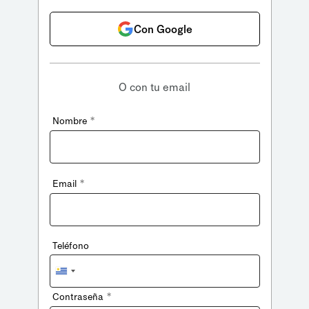
Con Google
O con tu email
*
Nombre
*
Email
Teléfono
Uruguay
+598
*
Contraseña