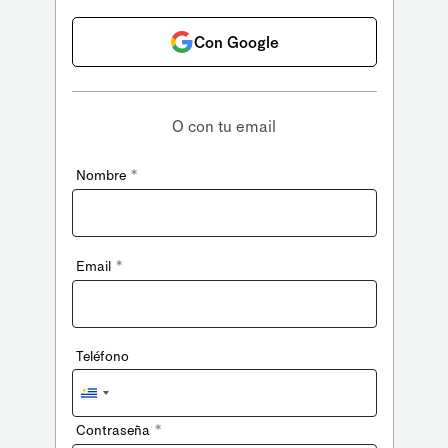
Con Google
O con tu email
*
Nombre
*
Email
Teléfono
Uruguay
+598
*
Contraseña