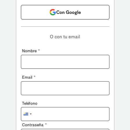
Con Google
O con tu email
*
Nombre
*
Email
Teléfono
Uruguay
+598
*
Contraseña