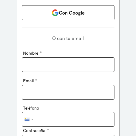
Con Google
O con tu email
*
Nombre
*
Email
Teléfono
Uruguay
+598
*
Contraseña