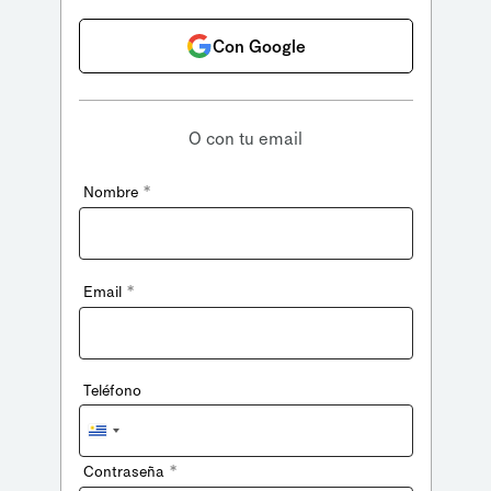
Con Google
O con tu email
*
Nombre
*
Email
Teléfono
Uruguay
+598
*
Contraseña